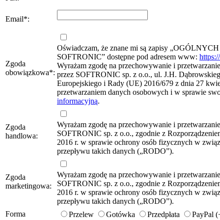
Email
*
:
Oświadczam, że znane mi są zapisy „OG
SOFTRONIC” dostępne pod adresem www:
https:
Zgoda
Wyrażam zgodę na przechowywanie i przetwarzanie 
obowiązkowa
*
:
przez SOFTRONIC sp. z o.o., ul. J.H. Dąbrowskie
Europejskiego i Rady (UE) 2016/679 z dnia 27 kwie
przetwarzaniem danych osobowych i w sprawie sw
informacyjną
.
Wyrażam zgodę na przechowywanie i przetwarzani
Zgoda
SOFTRONIC sp. z o.o., zgodnie z Rozporządzeniem
handlowa:
2016 r. w sprawie ochrony osób fizycznych w zwi
przepływu takich danych („RODO”).
Wyrażam zgodę na przechowywanie i przetwarzani
Zgoda
SOFTRONIC sp. z o.o., zgodnie z Rozporządzeniem
marketingowa:
2016 r. w sprawie ochrony osób fizycznych w zwi
przepływu takich danych („RODO”).
Forma
Przelew
Gotówka
Przedpłata
PayPal 