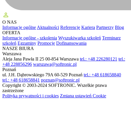
perm_identity
O NAS
Informacje ogólne
Aktualności
Referencje
Kariera
Partnerzy
Blog
OFERTA
Informacje ogólne - szkolenia
Wyszukiwarka szkoleń
Terminarz
szkoleń
Egzaminy
Promocje
Dofinansowania
NASZE BIURA
Warszawa
Aleja Jana Pawła II 25
00-854 Warszawa
tel.: +48 226280121
tel.:
+48 228856296
warszawa@softronic.pl
Poznań
ul. J.H. Dąbrowskiego 79A
60-529 Poznań
tel.: +48 618658840
tel.: +48 618658841
poznan@softronic.pl
Copyright © 2003-2024 SOFTRONIC. Wszelkie prawa
zastrzeżone
Polityka prywatności i cookies
Zmiana ustawień Cookie