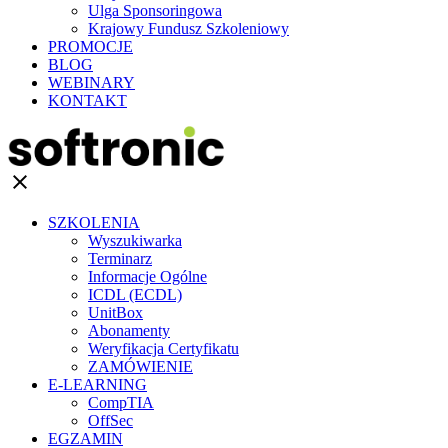
Ulga Sponsoringowa
Krajowy Fundusz Szkoleniowy
PROMOCJE
BLOG
WEBINARY
KONTAKT
clear
SZKOLENIA
Wyszukiwarka
Terminarz
Informacje Ogólne
ICDL (ECDL)
UnitBox
Abonamenty
Weryfikacja Certyfikatu
ZAMÓWIENIE
E-LEARNING
CompTIA
OffSec
EGZAMIN