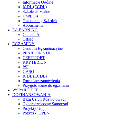
Informacje Ogólne
ICDL (ECDL)
Szkolenia zdalne
UnitBOX
Outsourcing Szkoleń
Abonamenty
E-LEARNING
CompTIA
Offsec
EGZAMINY
Centrum Egzaminacyjne
PEARSON VUE
CERTIPORT
KRYTERION
PSI
GASQ
ICDL (ECDL)
Formularz zamówienia
Przygotowanie do egzaminu
WSPARCIE IT
DOFINANSOWANIA
Baza Usług Rozwojowych
Cyberbezpieczny Samorząd
Projekty Unijne
Pożyczki OPEN