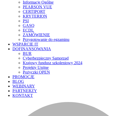
Informacje Ogólne
PEARSON VUE
CERTIPORT
KRYTERION
PSI
GASQ
ECDL
ZAMÓWIENIE
Przygotowanie do egzaminu
WSPARCIE IT
DOFINANSOWANIA
BUR
Cyberbezpieczny Samorząd
Krajowy fundusz szkoleniowy 2024
Projekty Unijne
Pożyczki OPEN
PROMOCJE
BLOG
WEBINARY
PARTNERZY
KONTAKT