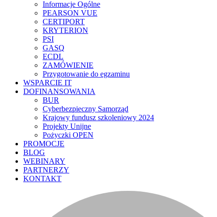
Informacje Ogólne
PEARSON VUE
CERTIPORT
KRYTERION
PSI
GASQ
ECDL
ZAMÓWIENIE
Przygotowanie do egzaminu
WSPARCIE IT
DOFINANSOWANIA
BUR
Cyberbezpieczny Samorząd
Krajowy fundusz szkoleniowy 2024
Projekty Unijne
Pożyczki OPEN
PROMOCJE
BLOG
WEBINARY
PARTNERZY
KONTAKT