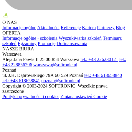
perm_identity
O NAS
Informacje ogólne
Aktualności
Referencje
Kariera
Partnerzy
Blog
OFERTA
Informacje ogólne - szkolenia
Wyszukiwarka szkoleń
Terminarz
szkoleń
Egzaminy
Promocje
Dofinansowania
NASZE BIURA
Warszawa
Aleja Jana Pawła II 25
00-854 Warszawa
tel.: +48 226280121
tel.:
+48 228856296
warszawa@softronic.pl
Poznań
ul. J.H. Dąbrowskiego 79A
60-529 Poznań
tel.: +48 618658840
tel.: +48 618658841
poznan@softronic.pl
Copyright © 2003-2024 SOFTRONIC. Wszelkie prawa
zastrzeżone
Polityka prywatności i cookies
Zmiana ustawień Cookie