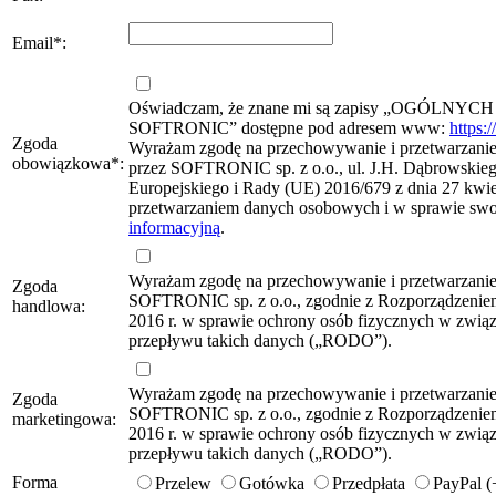
Email
*
:
Oświadczam, że znane mi są zapisy „OG
SOFTRONIC” dostępne pod adresem www:
https:
Zgoda
Wyrażam zgodę na przechowywanie i przetwarzanie 
obowiązkowa
*
:
przez SOFTRONIC sp. z o.o., ul. J.H. Dąbrowskie
Europejskiego i Rady (UE) 2016/679 z dnia 27 kwie
przetwarzaniem danych osobowych i w sprawie sw
informacyjną
.
Wyrażam zgodę na przechowywanie i przetwarzani
Zgoda
SOFTRONIC sp. z o.o., zgodnie z Rozporządzeniem
handlowa:
2016 r. w sprawie ochrony osób fizycznych w zwi
przepływu takich danych („RODO”).
Wyrażam zgodę na przechowywanie i przetwarzani
Zgoda
SOFTRONIC sp. z o.o., zgodnie z Rozporządzeniem
marketingowa:
2016 r. w sprawie ochrony osób fizycznych w zwi
przepływu takich danych („RODO”).
Forma
Przelew
Gotówka
Przedpłata
PayPal 