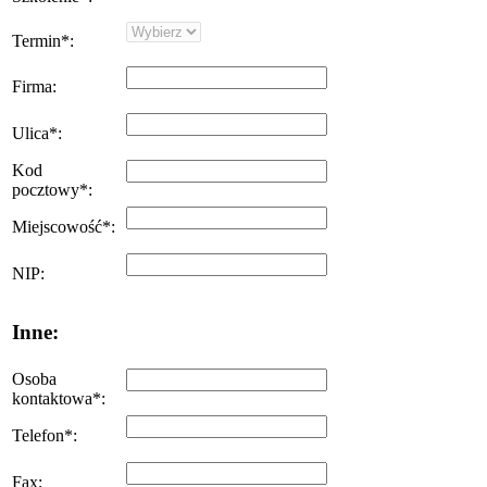
Termin
*
:
Firma
:
Ulica
*
:
Kod
pocztowy
*
:
Miejscowość
*
:
NIP
:
Inne:
Osoba
kontaktowa
*
:
Telefon
*
:
Fax
: