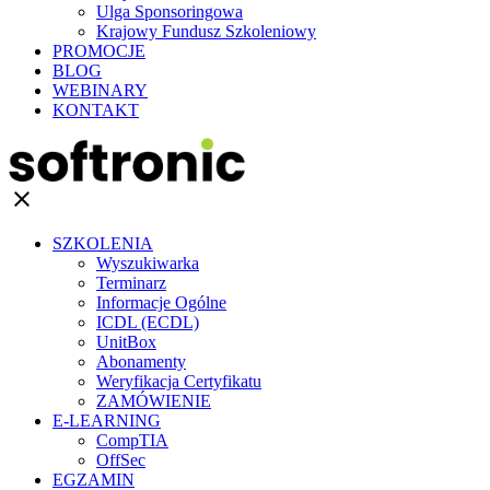
Ulga Sponsoringowa
Krajowy Fundusz Szkoleniowy
PROMOCJE
BLOG
WEBINARY
KONTAKT
clear
SZKOLENIA
Wyszukiwarka
Terminarz
Informacje Ogólne
ICDL (ECDL)
UnitBox
Abonamenty
Weryfikacja Certyfikatu
ZAMÓWIENIE
E-LEARNING
CompTIA
OffSec
EGZAMIN