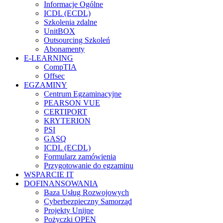
Informacje Ogólne
ICDL (ECDL)
Szkolenia zdalne
UnitBOX
Outsourcing Szkoleń
Abonamenty
E-LEARNING
CompTIA
Offsec
EGZAMINY
Centrum Egzaminacyjne
PEARSON VUE
CERTIPORT
KRYTERION
PSI
GASQ
ICDL (ECDL)
Formularz zamówienia
Przygotowanie do egzaminu
WSPARCIE IT
DOFINANSOWANIA
Baza Usług Rozwojowych
Cyberbezpieczny Samorząd
Projekty Unijne
Pożyczki OPEN