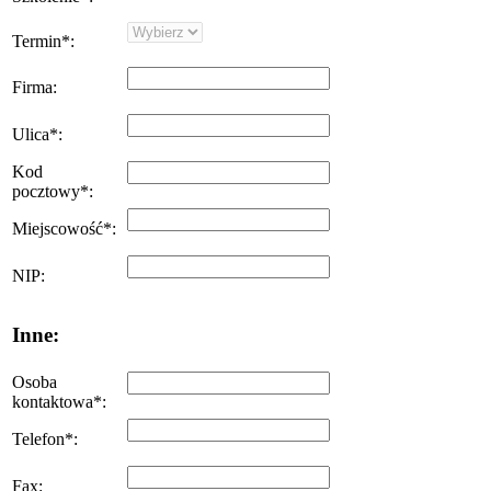
Termin
*
:
Firma
:
Ulica
*
:
Kod
pocztowy
*
:
Miejscowość
*
:
NIP
:
Inne:
Osoba
kontaktowa
*
:
Telefon
*
:
Fax
: