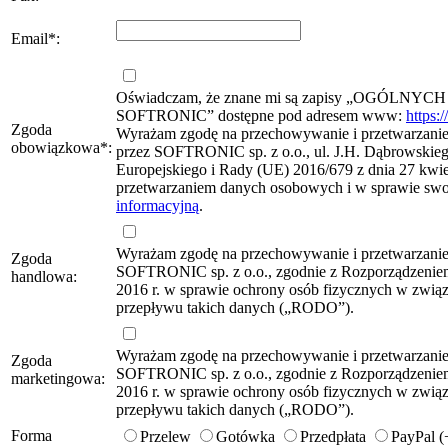
Email
*
:
Oświadczam, że znane mi są zapisy „OG
SOFTRONIC” dostępne pod adresem www:
https:
Zgoda
Wyrażam zgodę na przechowywanie i przetwarzanie 
obowiązkowa
*
:
przez SOFTRONIC sp. z o.o., ul. J.H. Dąbrowskie
Europejskiego i Rady (UE) 2016/679 z dnia 27 kwie
przetwarzaniem danych osobowych i w sprawie sw
informacyjną
.
Wyrażam zgodę na przechowywanie i przetwarzani
Zgoda
SOFTRONIC sp. z o.o., zgodnie z Rozporządzeniem
handlowa:
2016 r. w sprawie ochrony osób fizycznych w zwi
przepływu takich danych („RODO”).
Wyrażam zgodę na przechowywanie i przetwarzani
Zgoda
SOFTRONIC sp. z o.o., zgodnie z Rozporządzeniem
marketingowa:
2016 r. w sprawie ochrony osób fizycznych w zwi
przepływu takich danych („RODO”).
Forma
Przelew
Gotówka
Przedpłata
PayPal 