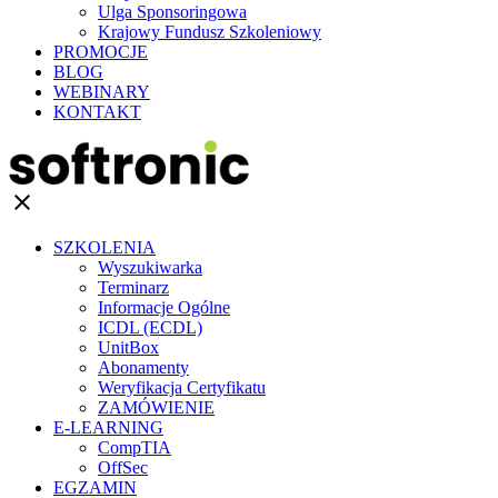
Ulga Sponsoringowa
Krajowy Fundusz Szkoleniowy
PROMOCJE
BLOG
WEBINARY
KONTAKT
clear
SZKOLENIA
Wyszukiwarka
Terminarz
Informacje Ogólne
ICDL (ECDL)
UnitBox
Abonamenty
Weryfikacja Certyfikatu
ZAMÓWIENIE
E-LEARNING
CompTIA
OffSec
EGZAMIN