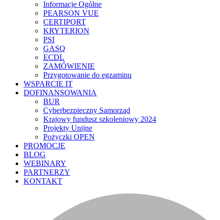
Informacje Ogólne
PEARSON VUE
CERTIPORT
KRYTERION
PSI
GASQ
ECDL
ZAMÓWIENIE
Przygotowanie do egzaminu
WSPARCIE IT
DOFINANSOWANIA
BUR
Cyberbezpieczny Samorząd
Krajowy fundusz szkoleniowy 2024
Projekty Unijne
Pożyczki OPEN
PROMOCJE
BLOG
WEBINARY
PARTNERZY
KONTAKT