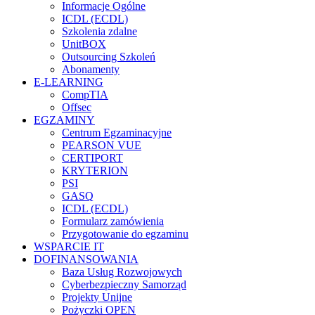
Informacje Ogólne
ICDL (ECDL)
Szkolenia zdalne
UnitBOX
Outsourcing Szkoleń
Abonamenty
E-LEARNING
CompTIA
Offsec
EGZAMINY
Centrum Egzaminacyjne
PEARSON VUE
CERTIPORT
KRYTERION
PSI
GASQ
ICDL (ECDL)
Formularz zamówienia
Przygotowanie do egzaminu
WSPARCIE IT
DOFINANSOWANIA
Baza Usług Rozwojowych
Cyberbezpieczny Samorząd
Projekty Unijne
Pożyczki OPEN