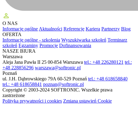
perm_identity
O NAS
Informacje ogólne
Aktualności
Referencje
Kariera
Partnerzy
Blog
OFERTA
Informacje ogólne - szkolenia
Wyszukiwarka szkoleń
Terminarz
szkoleń
Egzaminy
Promocje
Dofinansowania
NASZE BIURA
Warszawa
Aleja Jana Pawła II 25
00-854 Warszawa
tel.: +48 226280121
tel.:
+48 228856296
warszawa@softronic.pl
Poznań
ul. J.H. Dąbrowskiego 79A
60-529 Poznań
tel.: +48 618658840
tel.: +48 618658841
poznan@softronic.pl
Copyright © 2003-2024 SOFTRONIC. Wszelkie prawa
zastrzeżone
Polityka prywatności i cookies
Zmiana ustawień Cookie