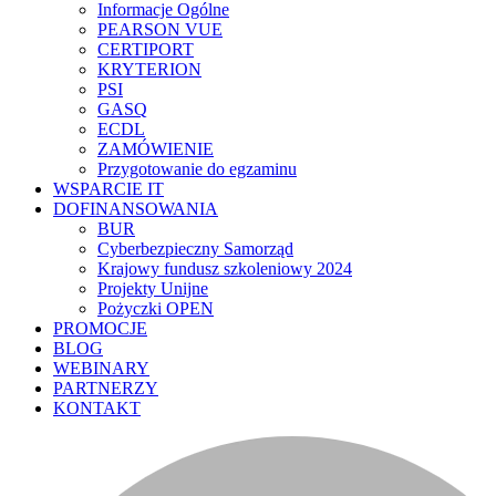
Informacje Ogólne
PEARSON VUE
CERTIPORT
KRYTERION
PSI
GASQ
ECDL
ZAMÓWIENIE
Przygotowanie do egzaminu
WSPARCIE IT
DOFINANSOWANIA
BUR
Cyberbezpieczny Samorząd
Krajowy fundusz szkoleniowy 2024
Projekty Unijne
Pożyczki OPEN
PROMOCJE
BLOG
WEBINARY
PARTNERZY
KONTAKT