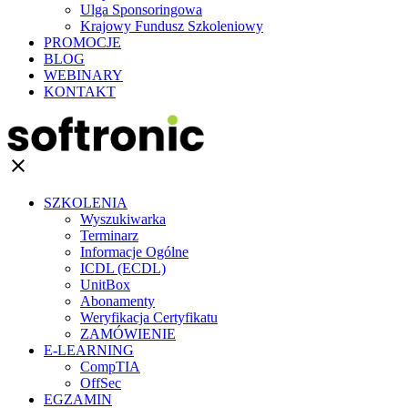
Ulga Sponsoringowa
Krajowy Fundusz Szkoleniowy
PROMOCJE
BLOG
WEBINARY
KONTAKT
clear
SZKOLENIA
Wyszukiwarka
Terminarz
Informacje Ogólne
ICDL (ECDL)
UnitBox
Abonamenty
Weryfikacja Certyfikatu
ZAMÓWIENIE
E-LEARNING
CompTIA
OffSec
EGZAMIN