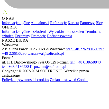
perm_identity
O NAS
Informacje ogólne
Aktualności
Referencje
Kariera
Partnerzy
Blog
OFERTA
Informacje ogólne - szkolenia
Wyszukiwarka szkoleń
Terminarz
szkoleń
Egzaminy
Promocje
Dofinansowania
NASZE BIURA
Warszawa
Aleja Jana Pawła II 25
00-854 Warszawa
tel.: +48 226280121
tel.:
+48 228856296
warszawa@softronic.pl
Poznań
ul. J.H. Dąbrowskiego 79A
60-529 Poznań
tel.: +48 618658840
tel.: +48 618658841
poznan@softronic.pl
Copyright © 2003-2024 SOFTRONIC. Wszelkie prawa
zastrzeżone
Polityka prywatności i cookies
Zmiana ustawień Cookie