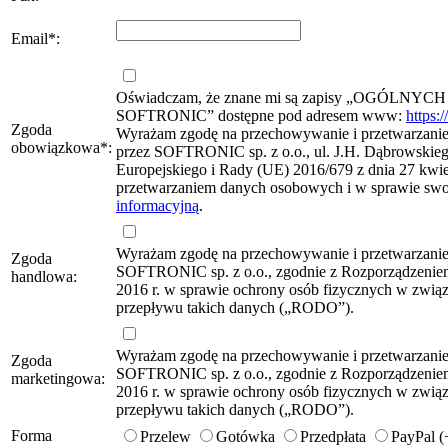
Email
*
:
Oświadczam, że znane mi są zapisy „OG
SOFTRONIC” dostępne pod adresem www:
https:
Zgoda
Wyrażam zgodę na przechowywanie i przetwarzanie 
obowiązkowa
*
:
przez SOFTRONIC sp. z o.o., ul. J.H. Dąbrowskie
Europejskiego i Rady (UE) 2016/679 z dnia 27 kwie
przetwarzaniem danych osobowych i w sprawie sw
informacyjną
.
Wyrażam zgodę na przechowywanie i przetwarzani
Zgoda
SOFTRONIC sp. z o.o., zgodnie z Rozporządzeniem
handlowa:
2016 r. w sprawie ochrony osób fizycznych w zwi
przepływu takich danych („RODO”).
Wyrażam zgodę na przechowywanie i przetwarzani
Zgoda
SOFTRONIC sp. z o.o., zgodnie z Rozporządzeniem
marketingowa:
2016 r. w sprawie ochrony osób fizycznych w zwi
przepływu takich danych („RODO”).
Forma
Przelew
Gotówka
Przedpłata
PayPal 