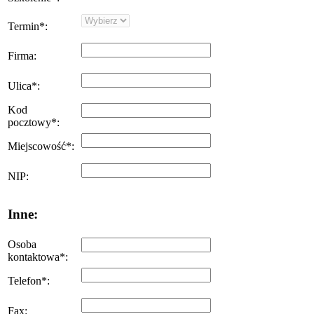
Termin
*
:
Firma
:
Ulica
*
:
Kod
pocztowy
*
:
Miejscowość
*
:
NIP
:
Inne:
Osoba
kontaktowa
*
:
Telefon
*
:
Fax
: