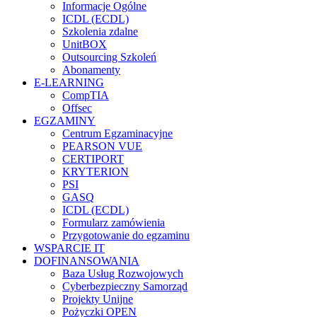
Informacje Ogólne
ICDL (ECDL)
Szkolenia zdalne
UnitBOX
Outsourcing Szkoleń
Abonamenty
E-LEARNING
CompTIA
Offsec
EGZAMINY
Centrum Egzaminacyjne
PEARSON VUE
CERTIPORT
KRYTERION
PSI
GASQ
ICDL (ECDL)
Formularz zamówienia
Przygotowanie do egzaminu
WSPARCIE IT
DOFINANSOWANIA
Baza Usług Rozwojowych
Cyberbezpieczny Samorząd
Projekty Unijne
Pożyczki OPEN