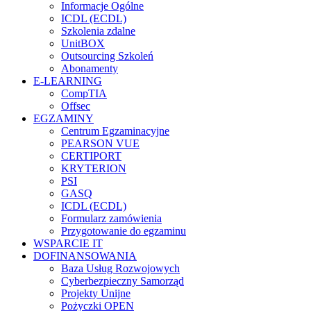
Informacje Ogólne
ICDL (ECDL)
Szkolenia zdalne
UnitBOX
Outsourcing Szkoleń
Abonamenty
E-LEARNING
CompTIA
Offsec
EGZAMINY
Centrum Egzaminacyjne
PEARSON VUE
CERTIPORT
KRYTERION
PSI
GASQ
ICDL (ECDL)
Formularz zamówienia
Przygotowanie do egzaminu
WSPARCIE IT
DOFINANSOWANIA
Baza Usług Rozwojowych
Cyberbezpieczny Samorząd
Projekty Unijne
Pożyczki OPEN