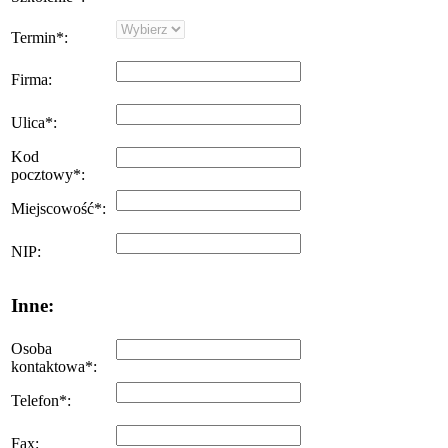
Termin
*
:
Firma
:
Ulica
*
:
Kod
pocztowy
*
:
Miejscowość
*
:
NIP
:
Inne:
Osoba
kontaktowa
*
:
Telefon
*
:
Fax
: