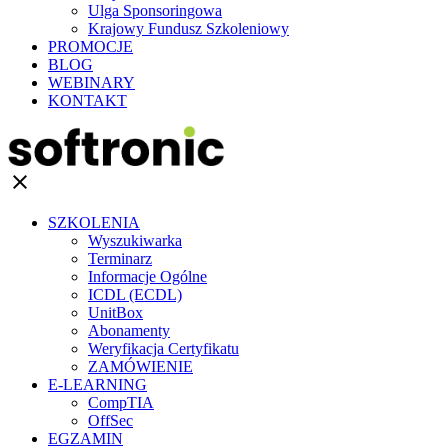
Ulga Sponsoringowa
Krajowy Fundusz Szkoleniowy
PROMOCJE
BLOG
WEBINARY
KONTAKT
clear
SZKOLENIA
Wyszukiwarka
Terminarz
Informacje Ogólne
ICDL (ECDL)
UnitBox
Abonamenty
Weryfikacja Certyfikatu
ZAMÓWIENIE
E-LEARNING
CompTIA
OffSec
EGZAMIN