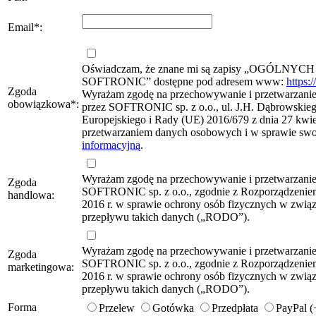
Email
*
:
Oświadczam, że znane mi są zapisy „OG
SOFTRONIC” dostępne pod adresem www:
https:
Zgoda
Wyrażam zgodę na przechowywanie i przetwarzanie 
obowiązkowa
*
:
przez SOFTRONIC sp. z o.o., ul. J.H. Dąbrowskie
Europejskiego i Rady (UE) 2016/679 z dnia 27 kwie
przetwarzaniem danych osobowych i w sprawie sw
informacyjną
.
Wyrażam zgodę na przechowywanie i przetwarzani
Zgoda
SOFTRONIC sp. z o.o., zgodnie z Rozporządzeniem
handlowa:
2016 r. w sprawie ochrony osób fizycznych w zwi
przepływu takich danych („RODO”).
Wyrażam zgodę na przechowywanie i przetwarzani
Zgoda
SOFTRONIC sp. z o.o., zgodnie z Rozporządzeniem
marketingowa:
2016 r. w sprawie ochrony osób fizycznych w zwi
przepływu takich danych („RODO”).
Forma
Przelew
Gotówka
Przedpłata
PayPal 