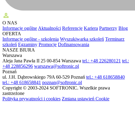
perm_identity
O NAS
Informacje ogólne
Aktualności
Referencje
Kariera
Partnerzy
Blog
OFERTA
Informacje ogólne - szkolenia
Wyszukiwarka szkoleń
Terminarz
szkoleń
Egzaminy
Promocje
Dofinansowania
NASZE BIURA
Warszawa
Aleja Jana Pawła II 25
00-854 Warszawa
tel.: +48 226280121
tel.:
+48 228856296
warszawa@softronic.pl
Poznań
ul. J.H. Dąbrowskiego 79A
60-529 Poznań
tel.: +48 618658840
tel.: +48 618658841
poznan@softronic.pl
Copyright © 2003-2024 SOFTRONIC. Wszelkie prawa
zastrzeżone
Polityka prywatności i cookies
Zmiana ustawień Cookie