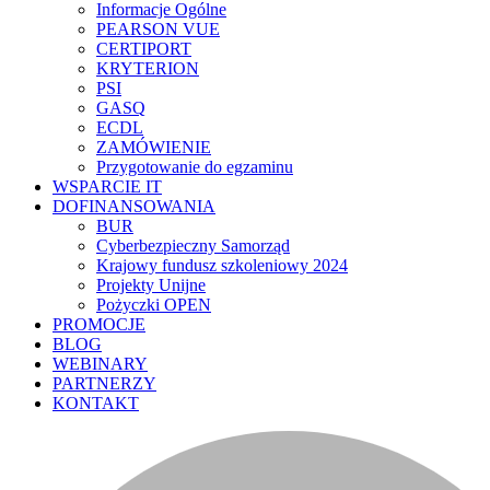
Informacje Ogólne
PEARSON VUE
CERTIPORT
KRYTERION
PSI
GASQ
ECDL
ZAMÓWIENIE
Przygotowanie do egzaminu
WSPARCIE IT
DOFINANSOWANIA
BUR
Cyberbezpieczny Samorząd
Krajowy fundusz szkoleniowy 2024
Projekty Unijne
Pożyczki OPEN
PROMOCJE
BLOG
WEBINARY
PARTNERZY
KONTAKT