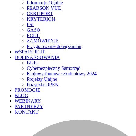
Informacje Ogólne
PEARSON VUE
CERTIPORT
KRYTERION
PSI
GASQ
ECDL
ZAMÓWIENIE
Przygotowanie do egzaminu
WSPARCIE IT
DOFINANSOWANIA
BUR
Cyberbezpieczny Samorząd
Krajowy fundusz szkoleniowy 2024
Projekty Unijne
Pożyczki OPEN
PROMOCJE
BLOG
WEBINARY
PARTNERZY
KONTAKT