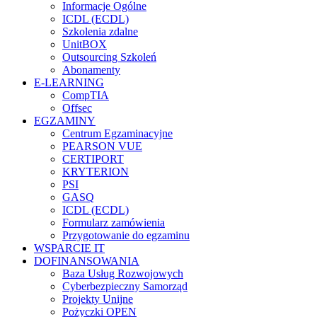
Informacje Ogólne
ICDL (ECDL)
Szkolenia zdalne
UnitBOX
Outsourcing Szkoleń
Abonamenty
E-LEARNING
CompTIA
Offsec
EGZAMINY
Centrum Egzaminacyjne
PEARSON VUE
CERTIPORT
KRYTERION
PSI
GASQ
ICDL (ECDL)
Formularz zamówienia
Przygotowanie do egzaminu
WSPARCIE IT
DOFINANSOWANIA
Baza Usług Rozwojowych
Cyberbezpieczny Samorząd
Projekty Unijne
Pożyczki OPEN