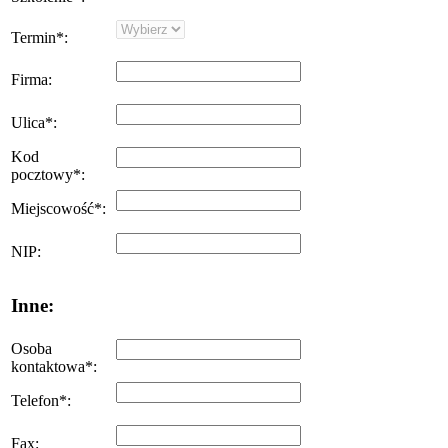
Termin
*
:
Firma
:
Ulica
*
:
Kod
pocztowy
*
:
Miejscowość
*
:
NIP
:
Inne:
Osoba
kontaktowa
*
:
Telefon
*
:
Fax
: