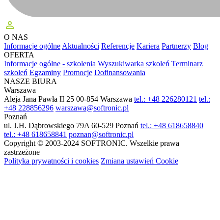
perm_identity
O NAS
Informacje ogólne
Aktualności
Referencje
Kariera
Partnerzy
Blog
OFERTA
Informacje ogólne - szkolenia
Wyszukiwarka szkoleń
Terminarz
szkoleń
Egzaminy
Promocje
Dofinansowania
NASZE BIURA
Warszawa
Aleja Jana Pawła II 25
00-854 Warszawa
tel.: +48 226280121
tel.:
+48 228856296
warszawa@softronic.pl
Poznań
ul. J.H. Dąbrowskiego 79A
60-529 Poznań
tel.: +48 618658840
tel.: +48 618658841
poznan@softronic.pl
Copyright © 2003-2024 SOFTRONIC. Wszelkie prawa
zastrzeżone
Polityka prywatności i cookies
Zmiana ustawień Cookie