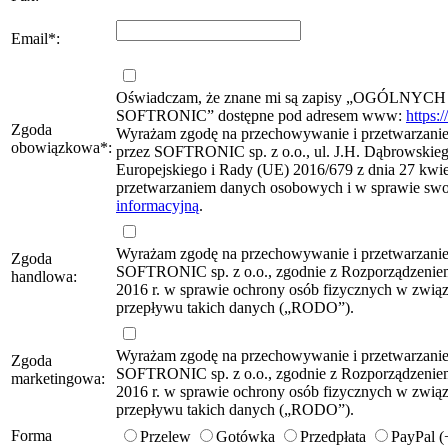
Email
*
:
Oświadczam, że znane mi są zapisy „OG
SOFTRONIC” dostępne pod adresem www:
https:
Zgoda
Wyrażam zgodę na przechowywanie i przetwarzanie 
obowiązkowa
*
:
przez SOFTRONIC sp. z o.o., ul. J.H. Dąbrowskie
Europejskiego i Rady (UE) 2016/679 z dnia 27 kwie
przetwarzaniem danych osobowych i w sprawie sw
informacyjną
.
Wyrażam zgodę na przechowywanie i przetwarzani
Zgoda
SOFTRONIC sp. z o.o., zgodnie z Rozporządzeniem
handlowa:
2016 r. w sprawie ochrony osób fizycznych w zwi
przepływu takich danych („RODO”).
Wyrażam zgodę na przechowywanie i przetwarzani
Zgoda
SOFTRONIC sp. z o.o., zgodnie z Rozporządzeniem
marketingowa:
2016 r. w sprawie ochrony osób fizycznych w zwi
przepływu takich danych („RODO”).
Forma
Przelew
Gotówka
Przedpłata
PayPal 