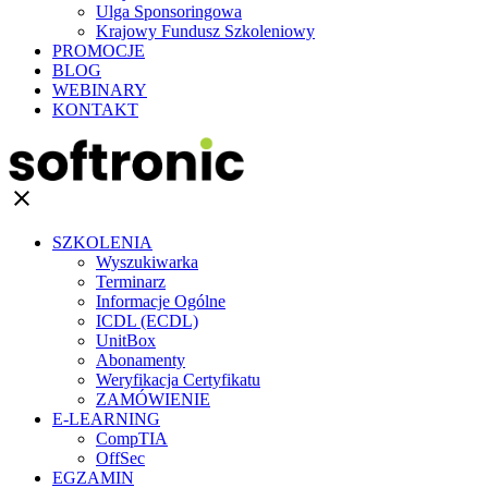
Ulga Sponsoringowa
Krajowy Fundusz Szkoleniowy
PROMOCJE
BLOG
WEBINARY
KONTAKT
clear
SZKOLENIA
Wyszukiwarka
Terminarz
Informacje Ogólne
ICDL (ECDL)
UnitBox
Abonamenty
Weryfikacja Certyfikatu
ZAMÓWIENIE
E-LEARNING
CompTIA
OffSec
EGZAMIN