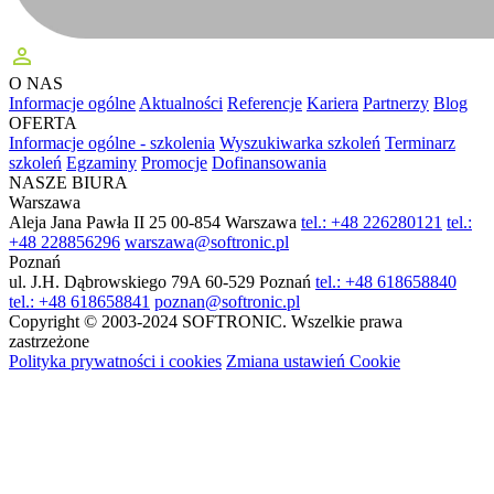
perm_identity
O NAS
Informacje ogólne
Aktualności
Referencje
Kariera
Partnerzy
Blog
OFERTA
Informacje ogólne - szkolenia
Wyszukiwarka szkoleń
Terminarz
szkoleń
Egzaminy
Promocje
Dofinansowania
NASZE BIURA
Warszawa
Aleja Jana Pawła II 25
00-854 Warszawa
tel.: +48 226280121
tel.:
+48 228856296
warszawa@softronic.pl
Poznań
ul. J.H. Dąbrowskiego 79A
60-529 Poznań
tel.: +48 618658840
tel.: +48 618658841
poznan@softronic.pl
Copyright © 2003-2024 SOFTRONIC. Wszelkie prawa
zastrzeżone
Polityka prywatności i cookies
Zmiana ustawień Cookie