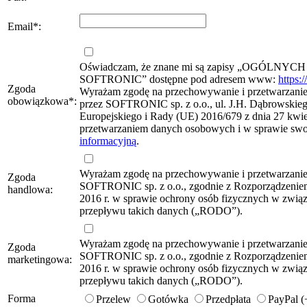
Email
*
:
Oświadczam, że znane mi są zapisy „OG
SOFTRONIC” dostępne pod adresem www:
https:
Zgoda
Wyrażam zgodę na przechowywanie i przetwarzanie 
obowiązkowa
*
:
przez SOFTRONIC sp. z o.o., ul. J.H. Dąbrowskie
Europejskiego i Rady (UE) 2016/679 z dnia 27 kwie
przetwarzaniem danych osobowych i w sprawie sw
informacyjną
.
Wyrażam zgodę na przechowywanie i przetwarzani
Zgoda
SOFTRONIC sp. z o.o., zgodnie z Rozporządzeniem
handlowa:
2016 r. w sprawie ochrony osób fizycznych w zwi
przepływu takich danych („RODO”).
Wyrażam zgodę na przechowywanie i przetwarzani
Zgoda
SOFTRONIC sp. z o.o., zgodnie z Rozporządzeniem
marketingowa:
2016 r. w sprawie ochrony osób fizycznych w zwi
przepływu takich danych („RODO”).
Forma
Przelew
Gotówka
Przedpłata
PayPal 