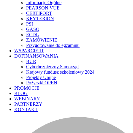
Informacje Ogólne
PEARSON VUE
CERTIPORT
KRYTERION
PSI
GASQ
ECDL
ZAMÓWIENIE
Przygotowanie do egzaminu
WSPARCIE IT
DOFINANSOWANIA
BUR
Cyberbezpieczny Samorząd
Krajowy fundusz szkoleniowy 2024
Projekty Unijne
Pożyczki OPEN
PROMOCJE
BLOG
WEBINARY
PARTNERZY
KONTAKT