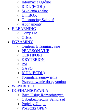
Informacje Ogólne
ICDL (ECDL)
Szkolenia zdalne
UnitBOX
Outsourcing Szkoleń
Abonamenty
E-LEARNING
CompTIA
Offsec
EGZAMINY
Centrum Egzaminacyjne
PEARSON VUE
CERTIPORT
KRYTERION
PSI
GASQ
ICDL (ECDL)
Formularz zamówienia
Przygotowanie do egzaminu
WSPARCIE IT
DOFINANSOWANIA
Baza Usług Rozwojowych
Cyberbezpieczny Samorząd
Projekty Unijne
Pożyczki OPEN