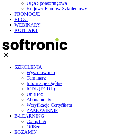
Ulga Sponsoringowa
Krajowy Fundusz Szkoleniowy
PROMOCJE
BLOG
WEBINARY
KONTAKT
clear
SZKOLENIA
Wyszukiwarka
Terminarz
Informacje Ogólne
ICDL (ECDL)
UnitBox
Abonamenty
Weryfikacja Certyfikatu
ZAMÓWIENIE
E-LEARNING
CompTIA
OffSec
EGZAMIN