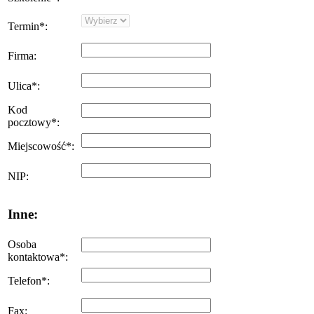
Termin
*
:
Firma
:
Ulica
*
:
Kod
pocztowy
*
:
Miejscowość
*
:
NIP
:
Inne:
Osoba
kontaktowa
*
:
Telefon
*
:
Fax
: