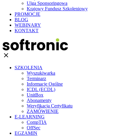
Ulga Sponsoringowa
Krajowy Fundusz Szkoleniowy
PROMOCJE
BLOG
WEBINARY
KONTAKT
clear
SZKOLENIA
Wyszukiwarka
Terminarz
Informacje Ogólne
ICDL (ECDL)
UnitBox
Abonamenty
Weryfikacja Certyfikatu
ZAMÓWIENIE
E-LEARNING
CompTIA
OffSec
EGZAMIN