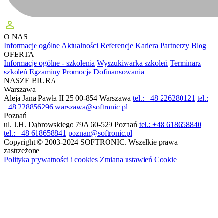
perm_identity
O NAS
Informacje ogólne
Aktualności
Referencje
Kariera
Partnerzy
Blog
OFERTA
Informacje ogólne - szkolenia
Wyszukiwarka szkoleń
Terminarz
szkoleń
Egzaminy
Promocje
Dofinansowania
NASZE BIURA
Warszawa
Aleja Jana Pawła II 25
00-854 Warszawa
tel.: +48 226280121
tel.:
+48 228856296
warszawa@softronic.pl
Poznań
ul. J.H. Dąbrowskiego 79A
60-529 Poznań
tel.: +48 618658840
tel.: +48 618658841
poznan@softronic.pl
Copyright © 2003-2024 SOFTRONIC. Wszelkie prawa
zastrzeżone
Polityka prywatności i cookies
Zmiana ustawień Cookie