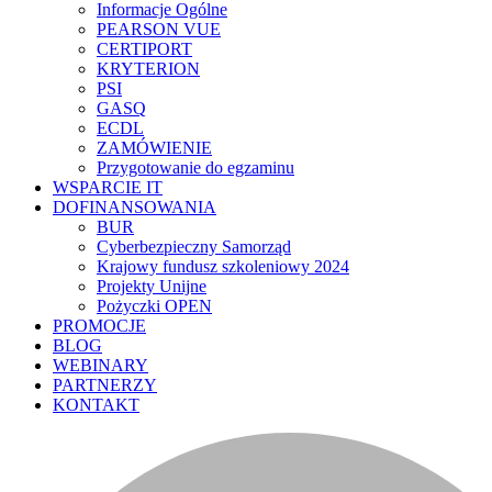
Informacje Ogólne
PEARSON VUE
CERTIPORT
KRYTERION
PSI
GASQ
ECDL
ZAMÓWIENIE
Przygotowanie do egzaminu
WSPARCIE IT
DOFINANSOWANIA
BUR
Cyberbezpieczny Samorząd
Krajowy fundusz szkoleniowy 2024
Projekty Unijne
Pożyczki OPEN
PROMOCJE
BLOG
WEBINARY
PARTNERZY
KONTAKT