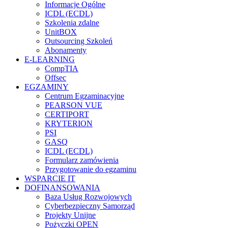
Informacje Ogólne
ICDL (ECDL)
Szkolenia zdalne
UnitBOX
Outsourcing Szkoleń
Abonamenty
E-LEARNING
CompTIA
Offsec
EGZAMINY
Centrum Egzaminacyjne
PEARSON VUE
CERTIPORT
KRYTERION
PSI
GASQ
ICDL (ECDL)
Formularz zamówienia
Przygotowanie do egzaminu
WSPARCIE IT
DOFINANSOWANIA
Baza Usług Rozwojowych
Cyberbezpieczny Samorząd
Projekty Unijne
Pożyczki OPEN