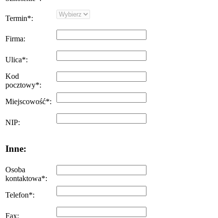
Termin
*
:
Firma
:
Ulica
*
:
Kod
pocztowy
*
:
Miejscowość
*
:
NIP
:
Inne:
Osoba
kontaktowa
*
:
Telefon
*
:
Fax
: