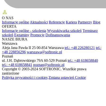
perm_identity
O NAS
Informacje ogólne
Aktualności
Referencje
Kariera
Partnerzy
Blog
OFERTA
Informacje ogólne - szkolenia
Wyszukiwarka szkoleń
Terminarz
szkoleń
Egzaminy
Promocje
Dofinansowania
NASZE BIURA
Warszawa
Aleja Jana Pawła II 25
00-854 Warszawa
tel.: +48 226280121
tel.:
+48 228856296
warszawa@softronic.pl
Poznań
ul. J.H. Dąbrowskiego 79A
60-529 Poznań
tel.: +48 618658840
tel.: +48 618658841
poznan@softronic.pl
Copyright © 2003-2024 SOFTRONIC. Wszelkie prawa
zastrzeżone
Polityka prywatności i cookies
Zmiana ustawień Cookie