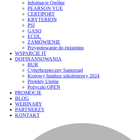
Informacje Ogólne
PEARSON VUE
CERTIPORT
KRYTERION
PSI
GASQ
ECDL
ZAMÓWIENIE
Przygotowanie do egzaminu
WSPARCIE IT
DOFINANSOWANIA
BUR
Cyberbezpieczny Samorząd
Krajowy fundusz szkoleniowy 2024
Projekty Unijne
Pożyczki OPEN
PROMOCJE
BLOG
WEBINARY
PARTNERZY
KONTAKT