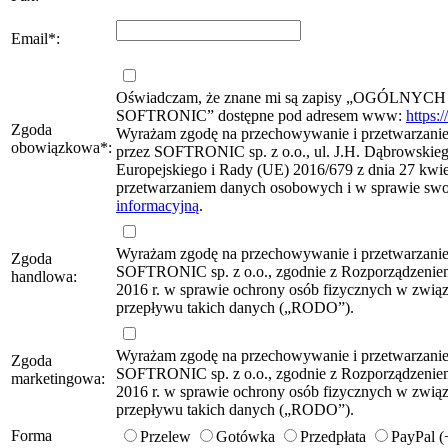
Email
*
:
Oświadczam, że znane mi są zapisy „OG
SOFTRONIC” dostępne pod adresem www:
https:
Zgoda
Wyrażam zgodę na przechowywanie i przetwarzanie 
obowiązkowa
*
:
przez SOFTRONIC sp. z o.o., ul. J.H. Dąbrowskie
Europejskiego i Rady (UE) 2016/679 z dnia 27 kwie
przetwarzaniem danych osobowych i w sprawie sw
informacyjną
.
Wyrażam zgodę na przechowywanie i przetwarzani
Zgoda
SOFTRONIC sp. z o.o., zgodnie z Rozporządzeniem
handlowa:
2016 r. w sprawie ochrony osób fizycznych w zwi
przepływu takich danych („RODO”).
Wyrażam zgodę na przechowywanie i przetwarzani
Zgoda
SOFTRONIC sp. z o.o., zgodnie z Rozporządzeniem
marketingowa:
2016 r. w sprawie ochrony osób fizycznych w zwi
przepływu takich danych („RODO”).
Forma
Przelew
Gotówka
Przedpłata
PayPal 