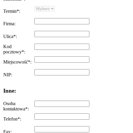
Termin
*
:
Firma
:
Ulica
*
:
Kod
pocztowy
*
:
Miejscowość
*
:
NIP
:
Inne:
Osoba
kontaktowa
*
:
Telefon
*
:
Fax
: