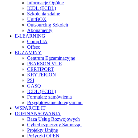
Informacje Ogólne
ICDL (ECDL)
Szkolenia zdalne
UnitBOX
Outsourcing Szkoleń
Abonamenty
E-LEARNING
CompTIA
Offsec
EGZAMINY
Centrum Egzaminacyjne
PEARSON VUE
CERTIPORT
KRYTERION
PSI
GASQ
ICDL (ECDL)
Formularz zamówienia
Przygotowanie do egzaminu
WSPARCIE IT
DOFINANSOWANIA
Baza Usług Rozwojowych
Cyberbezpieczny Samorząd
Projekty Unijne
Pożyczki OPEN