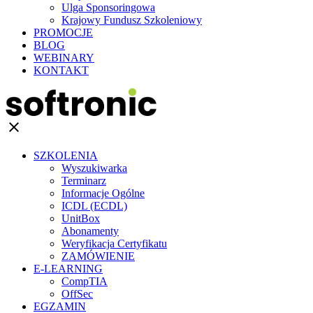
Ulga Sponsoringowa
Krajowy Fundusz Szkoleniowy
PROMOCJE
BLOG
WEBINARY
KONTAKT
clear
SZKOLENIA
Wyszukiwarka
Terminarz
Informacje Ogólne
ICDL (ECDL)
UnitBox
Abonamenty
Weryfikacja Certyfikatu
ZAMÓWIENIE
E-LEARNING
CompTIA
OffSec
EGZAMIN